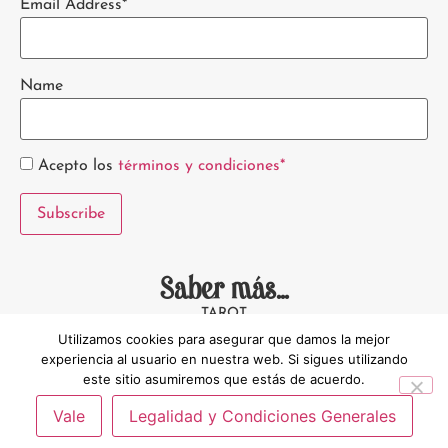
Email Address*
Name
Acepto los
términos y condiciones*
Saber más...
TAROT
CONTACTO
Utilizamos cookies para asegurar que damos la mejor
LEGALIDAD
BLOG
experiencia al usuario en nuestra web. Si sigues utilizando
SOBRE MÍ
este sitio asumiremos que estás de acuerdo.
Vale
Legalidad y Condiciones Generales