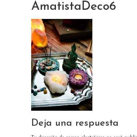
AmatistaDeco6
Deja una respuesta