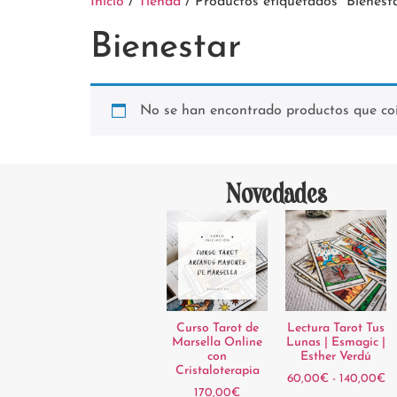
Inicio
/
Tienda
/ Productos etiquetados “Bienest
Bienestar
No se han encontrado productos que coin
Novedades
Curso Tarot de
Lectura Tarot Tus
Marsella Online
Lunas | Esmagic |
con
Esther Verdú
Cristaloterapia
60,00
€
-
140,00
€
170,00
€