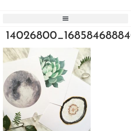
14026800_1685846888