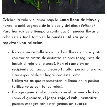
Celebra la vida y el amor bajo la
Luna llena de Mayo
y
honra la unió sagrada de la diosa y del dios
(Beltane)
.
Para
honrar
este tiempo a continuación puedes llevar a
cabo este
ritual
, también
lo puedes utilizar para
reavivar una relación.
Recoge un
ramillete
de hierbas, flores y hojas y átalo
con varias cintas de distintos colores (asegúrate de
incluir el rojo y el blanco). Pon el
ramo
en un
recipiente con agua. Decora tu altar personal u otro
sitio especial de tu hogar con este ramo.
Utiliza
velas
que representen la llama de la pasión
(utiliza velas con tonos rojos).
Escoge
gemas
relacionadas con el
primer chakra
,
como el
granate
, el
jaspe rojo
, el
rubí
,
hematite
,
puedes escoger con estas gemas un
cuarzo